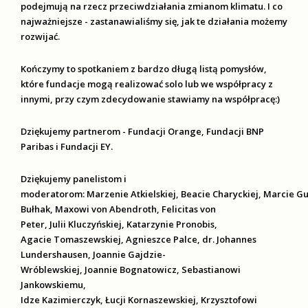
podejmują na rzecz przeciwdziałania zmianom klimatu. I co
najważniejsze - zastanawialiśmy się, jak te działania możemy
rozwijać.
Kończymy to spotkaniem z bardzo długą listą pomysłów,
które fundacje mogą realizować solo lub we współpracy z
innymi, przy czym zdecydowanie stawiamy na współpracę:)
Dziękujemy partnerom - Fundacji Orange, Fundacji BNP
Paribas i Fundacji EY.
Dziękujemy panelistom i
moderatorom: Marzenie Atkielskiej, Beacie Charyckiej, Marcie Gum
Bułhak, Maxowi von Abendroth, Felicitas von
Peter, Julii Kluczyńskiej, Katarzynie Pronobis,
Agacie Tomaszewskiej, Agnieszce Palce, dr. Johannes
Lundershausen, Joannie Gajdzie-
Wróblewskiej, Joannie Bognatowicz, Sebastianowi
Jankowskiemu,
Idze Kazimierczyk, Łucji Kornaszewskiej, Krzysztofowi